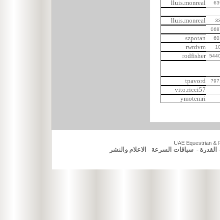
lluis.monreal
lluis.monreal
3
szpotan
rwrdvm
rodfisher
tpavord
vito.ricci57
ymotemri
UAE Equestrian & Ra
الاعلام والنشر
سباقات السرعة
-
القدرة
-