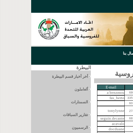
ال بنا
البيطرة
فروسية
أ
خر أخبار قسم البيطرة
E-mail
ألعاملون
a benzmou
fas_berto
السمنارات
tonylynne
تقارير السباقات
seguin.decante
acavalo
الرسميون
docduane