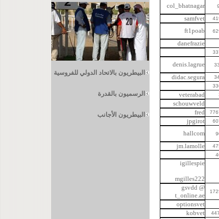
col_bhatnagar
samfvet
ft1poab
danefrazie
denis.lagrue
3
البيطريون بالاتحاد الدولي للفروسية
didac.segura
3
الرسميون بالقدرة
veterabad
schouwveld
fred
البيطريون الأجانب
jpgirot
hallcom
jm.lamolle
igillespie
mgilles222
gsvdd @
t_online.ae
optionsvet
kobvet
44